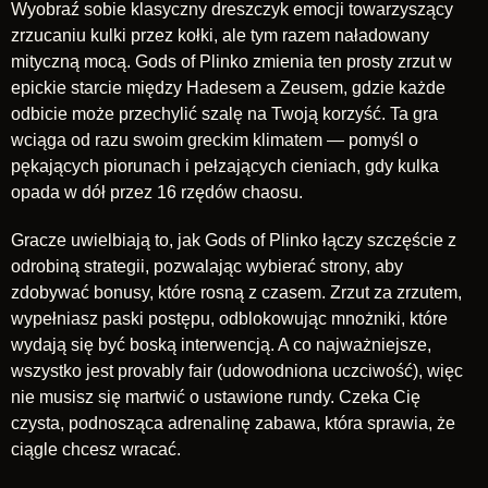
Wyobraź sobie klasyczny dreszczyk emocji towarzyszący
zrzucaniu kulki przez kołki, ale tym razem naładowany
mityczną mocą. Gods of Plinko zmienia ten prosty zrzut w
epickie starcie między Hadesem a Zeusem, gdzie każde
odbicie może przechylić szalę na Twoją korzyść. Ta gra
wciąga od razu swoim greckim klimatem — pomyśl o
pękających piorunach i pełzających cieniach, gdy kulka
opada w dół przez 16 rzędów chaosu.
Gracze uwielbiają to, jak Gods of Plinko łączy szczęście z
odrobiną strategii, pozwalając wybierać strony, aby
zdobywać bonusy, które rosną z czasem. Zrzut za zrzutem,
wypełniasz paski postępu, odblokowując mnożniki, które
wydają się być boską interwencją. A co najważniejsze,
wszystko jest provably fair (udowodniona uczciwość), więc
nie musisz się martwić o ustawione rundy. Czeka Cię
czysta, podnosząca adrenalinę zabawa, która sprawia, że
ciągle chcesz wracać.