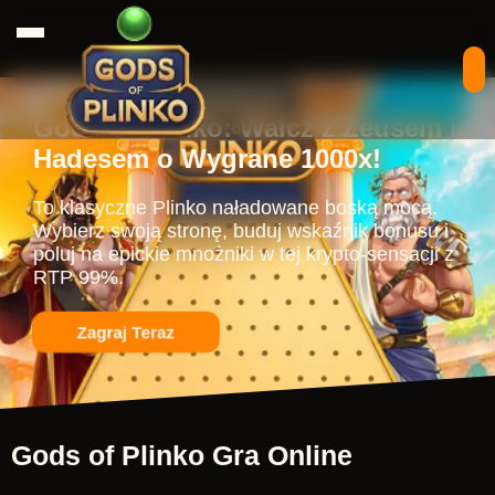
Gods of Plinko: Walcz z Zeusem i
Hadesem o Wygrane 1000x!
To klasyczne Plinko naładowane boską mocą.
Wybierz swoją stronę, buduj wskaźnik bonusu i
poluj na epickie mnożniki w tej krypto-sensacji z
RTP 99%.
Zagraj Teraz
Gods of Plinko Gra Online