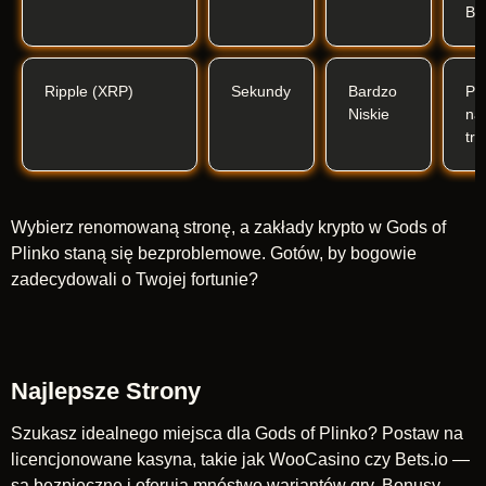
BT
Ripple (XRP)
Sekundy
Bardzo
Pr
Niskie
na
tra
Wybierz renomowaną stronę, a zakłady krypto w Gods of
Plinko staną się bezproblemowe. Gotów, by bogowie
zadecydowali o Twojej fortunie?
Najlepsze Strony
Szukasz idealnego miejsca dla Gods of Plinko? Postaw na
licencjonowane kasyna, takie jak WooCasino czy Bets.io —
są bezpieczne i oferują mnóstwo wariantów gry. Bonusy