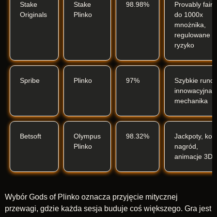
Stake
Stake
98.98%
Provably fair,
Originals
Plinko
do 1000x
mnożnika,
regulowane
ryzyko
Spribe
Plinko
97%
Szybkie rundy
innowacyjna
mechanika
Betsoft
Olympus
98.32%
Jackpoty, koł
Plinko
nagród,
animacje 3D
Wybór Gods of Plinko oznacza przyjęcie mitycznej
przewagi, gdzie każda sesja buduje coś większego. Gra jest