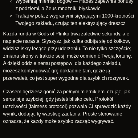
Wypełniaj mierniki bogów — Hades zapewnia bonusy
z podziemi, a Zeus mnożniki błyskawic.
Trafiaj w pola z wygranymi sięgającymi 1000-krotności
Twojego zakładu, czując ten elektryzujący dreszcz.
Każda runda w Gods of Plinko trwa zaledwie sekundy, ale
napięcie narasta. Słyszysz, jak kulka odbija się od kołków,
widzisz iskry lecące przy uderzeniu. To nie tylko szczęście;
zmiana strony w trakcie sesji może odmienić Twoją fortunę.
A dzięki oddzielnemu postępowi dla każdego zakładu,
możesz kontynuować grę dokładnie tam, gdzie ją
przerwałeś, co jest super wygodne dla szybkich rozrywek.
Czasem będziesz gonić za pełnym miernikiem, czując, jak
serce bije szybciej, gdy jesteś blisko celu. Protokół
uczciwości (fairness protocol) pozwala Ci sprawdzić każdy
wynik, dodając tę warstwę zaufania. Proste sterowanie
oznacza, że każdy może szybko zacząć wygrywać.