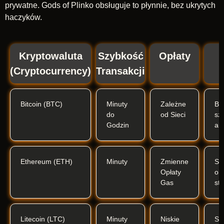
prywatne. Gods of Plinko obsługuje to płynnie, bez ukrytych
haczyków.
Kryptowaluta
Szybkość
Opłaty
(Cryptocurrency)
Transakcji
Bitcoin (BTC)
Minuty
Zależne
Be
do
od Sieci
sz
Godzin
ak
Ethereum (ETH)
Minuty
Zmienne
Sz
Opłaty
ob
Gas
st
Litecoin (LTC)
Minuty
Niskie
Sz