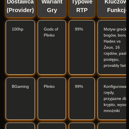
Dostawca
Wariant
Typowe
Kluczow
(Provider)
Gry
RTP
Funkcje
100hp
Gods of
99%
Motyw grecki
Plinko
bogów, bonus
Hades vs
Zeus, 16
rzędów, paski
postępu,
provably fair
BGaming
Plinko
99%
Konfigurowal
rzędy,
przyjazne dla
krypto, wysok
mnożniki