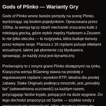
Gods of Plinko — Warianty Gry
Gods of Plinko wnosi świeże pomysły na scenę Plinko,
wyróżniając się boskim pojedynkiem. Opracowana przez
100hp, ta wersja łączy rdzeń mechaniki zrzucania kulki z
mitologią grecką, gdzie wybór między Hadesem a Zeusem
to nie tylko otoczka — to rozgrywka, która buduje bonusy
przez kolejne sesje. Plansza z 16 rzędami pulsuje efektami
wizualnymi, takimi jak płomienie czy błyskawice,
sprawiając, że każdy zrzut jest dynamiczny.
Porównajmy to z innymi grami Plinko dostępnymi na rynku.
Klasyczna wersja BGaming stawia na prostotę z
regulowanymi rzędami i wysokim RTP, idealna dla prostej
zabawy. Stake Originals podkręca mnożniki, jest „provably
fair” (udowodniona uczciwość) za każdym razem,
przyciągając fanów krypto, polujących na duże wygrane. Do
tego dochodzi propozycja od Spribe — szybkie rundy z
innowacyjnymi poprawkami, które utrzymują tempo gry.